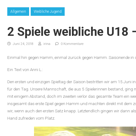
Skip to content
Allgemein
Weibliche Jugend
2 Spiele weibliche U18 
Juni 24, 2018
irina
0 Kommentare
Einmal hin gegen Hamm, einmal zurück gegen Hamm. Saisonende in d
Ein Text von Anni L.:
Den ersten und einzigen Spieltag der Saison bestritten wir am 15.Juni
für den Tag. Unsere Mannschaft, die aus 5 Spielerinnen bestand, ging mo
mit einigem Abstand, doch im zweiten verlor das gesamte Team ein we
insgesamt das erste Spiel gegen Hamm und machten direkt mit dem zw
wir, wenn auch den ersten Satz knapp. Letztendlich gingen wir dann als
Hand zufrieden vom Platz.