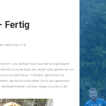
– Fertig
Neueste Beiträge
Saisonabschluss der U14
U12er in Bochum Zusammenfassung
er weiblichen U18.
des Tages
Knapper Heimsieg und bittere Niederlage
am 3. Spieltag
 in Hamm. Das dortige Team war der einzige Gegner
Zu 4t 4 Punkte
tiviert ins erste Spiel. Den ersten Satz gewannen wir
Doppelsieg in Brettorf
nig an Konzentration. Trotzdem gewannen wir
eiten, der Rückrunde weiter. Auch das gewannen
Archiv
 Westfalenmeister mit einer Siegerurkunde in der
Juli 2026
Juni 2026
Mai 2026