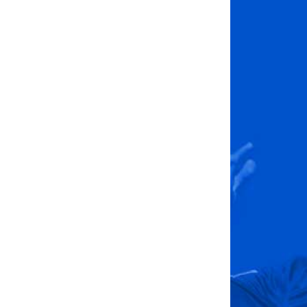
Neueste Beiträge
Saisonabschluss der U14
U12er in Bochum Zusammenfassung
des Tages
Knapper Heimsieg und bittere Niederlage
am 3. Spieltag
Zu 4t 4 Punkte
Doppelsieg in Brettorf
Archiv
Juli 2026
Juni 2026
Mai 2026