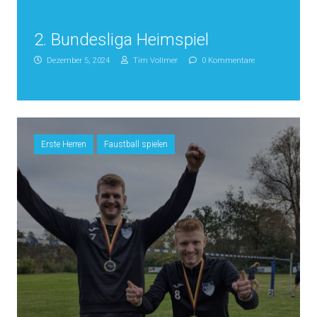
2. Bundesliga Heimspiel
Dezember 5, 2024
Tim Vollmer
0 Kommentare
Erste Herren
Faustball spielen