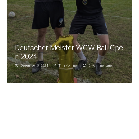
Deutscher Meister WOW Ball Ope
n 2024
Dezember 5, 2024
Tim Vollmer
0 Kommentare