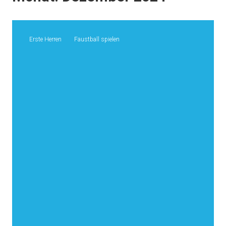
SEITENLEISTE
Erste Herren
Faustball spielen