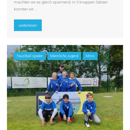
machten wir es gleich spannend. In 3 knappen Sätzen
konnten wir …
„Westfalenmeister kommt aus Spenge“
weiterlesen
Faustball spielen
Männliche Jugend
Minis