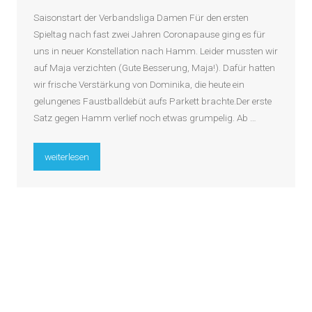
Saisonstart der Verbandsliga Damen Für den ersten
Spieltag nach fast zwei Jahren Coronapause ging es für
uns in neuer Konstellation nach Hamm. Leider mussten wir
auf Maja verzichten (Gute Besserung, Maja!). Dafür hatten
wir frische Verstärkung von Dominika, die heute ein
gelungenes Faustballdebüt aufs Parkett brachte.Der erste
Satz gegen Hamm verlief noch etwas grumpelig. Ab …
„Saisonstart der Damen“
weiterlesen