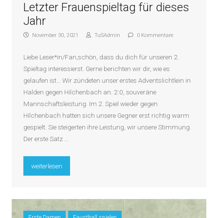
Letzter Frauenspieltag für dieses
Jahr
November 30, 2021
TuSAdmin
0 Kommentare
Liebe Leser*in/Fan,schön, dass du dich für unseren 2.
Spieltag interessierst. Gerne berichten wir dir, wie es
gelaufen ist… Wir zündeten unser erstes Adventslichtlein in
Halden gegen Hilchenbach an. 2:0, souveräne
Mannschaftsleistung. Im 2. Spiel wieder gegen
Hilchenbach hatten sich unsere Gegner erst richtig warm
gespielt. Sie steigerten ihre Leistung, wir unsere Stimmung.
Der erste Satz …
„Letzter Frauenspieltag für dieses Jahr“
weiterlesen
Erste Damen
Faustball spielen