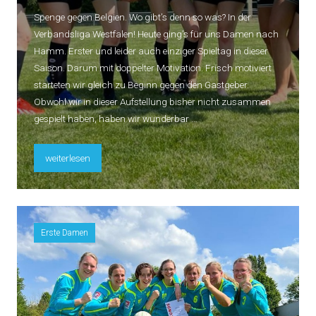
Spenge gegen Belgien. Wo gibt’s denn so was? In der
Verbandsliga Westfalen! Heute ging’s für uns Damen nach
SEITENLEISTE
Hamm. Erster und leider auch einziger Spieltag in dieser
Saison. Darum mit doppelter Motivation. Frisch motiviert
starteten wir gleich zu Beginn gegen den Gastgeber.
Obwohl wir in dieser Aufstellung bisher nicht zusammen
gespielt haben, haben wir wunderbar …
„Zweiter in Westfalen“
weiterlesen
Erste Damen