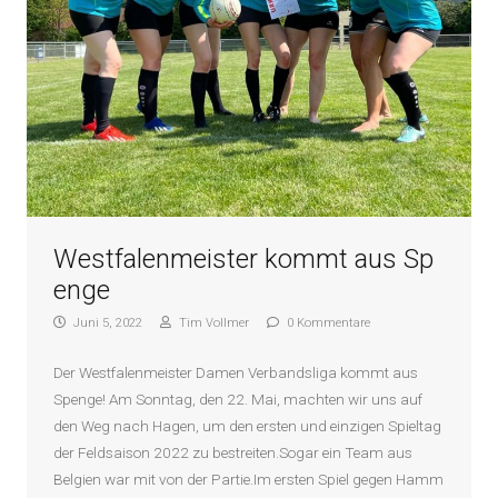
Westfalenmeister kommt aus Sp
enge
Juni 5, 2022
Tim Vollmer
0 Kommentare
Der Westfalenmeister Damen Verbandsliga kommt aus
Spenge! Am Sonntag, den 22. Mai, machten wir uns auf
den Weg nach Hagen, um den ersten und einzigen Spieltag
der Feldsaison 2022 zu bestreiten.Sogar ein Team aus
Belgien war mit von der Partie.Im ersten Spiel gegen Hamm