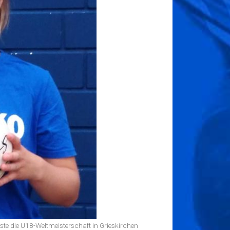
Juli 2022
Juni 2022
Mai 2022
April 2022
Januar 2022
November 2021
September 2021
August 2021
Juni 2021
Oktober 2020
September 2020
Oktober 2018
Juni 2018
Mai 2018
Kategorien
Allgemein
 die U18-Weltmeisterschaft in Grieskirchen