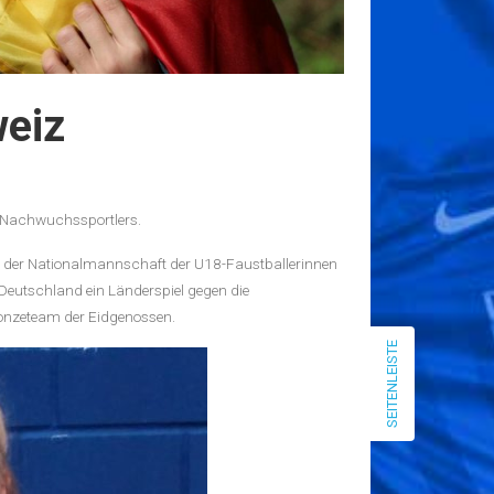
Januar 2026
September 2025
April 2025
März 2025
weiz
Dezember 2024
Mai 2024
April 2024
März 2024
n Nachwuchssportlers.
Januar 2024
il der Nationalmannschaft der U18-Faustballerinnen
Dezember 2023
Deutschland ein Länderspiel gegen die
August 2023
ronzeteam der Eidgenossen.
Juni 2023
SEITENLEISTE
Mai 2023
März 2023
Februar 2023
Januar 2023
Dezember 2022
August 2022